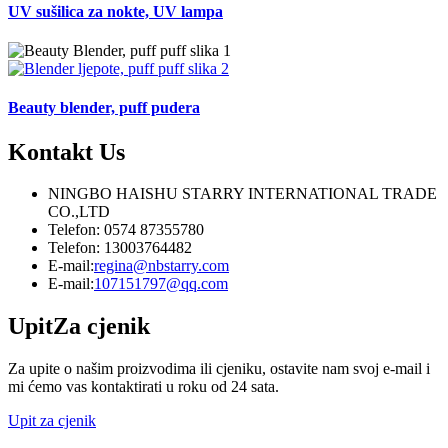
UV sušilica za nokte, UV lampa
Beauty blender, puff pudera
Kontakt
Us
NINGBO HAISHU STARRY INTERNATIONAL TRADE
CO.,LTD
Telefon: 0574 87355780
Telefon: 13003764482
E-mail:
regina@nbstarry.com
E-mail:
107151797@qq.com
Upit
Za cjenik
Za upite o našim proizvodima ili cjeniku, ostavite nam svoj e-mail i
mi ćemo vas kontaktirati u roku od 24 sata.
Upit za cjenik