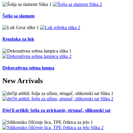
Šolja sa slamom
Rendaka za luk
Dekorativna sobna lampa
New Arrivals
Dječji artikli: šolja za grickanje, strugač, silikonski sat