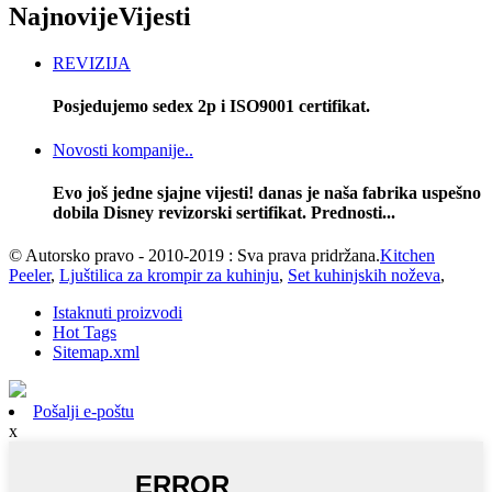
Najnovije
Vijesti
REVIZIJA
Posjedujemo sedex 2p i ISO9001 certifikat.
Novosti kompanije..
Evo još jedne sjajne vijesti! danas je naša fabrika uspešno
dobila Disney revizorski sertifikat. Prednosti...
© Autorsko pravo - 2010-2019 : Sva prava pridržana.
Kitchen
Peeler
,
Ljuštilica za krompir za kuhinju
,
Set kuhinjskih noževa
,
Istaknuti proizvodi
Hot Tags
Sitemap.xml
Pošalji e-poštu
x