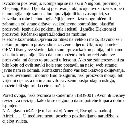
izvoznom poslovanju. Kompanija se nalazi u Ningbou, provincija
Zhejiang, Kina. Djelokrug poslovanja uključuje: uvoz i izvoz robe i
tehnologija koje samostalno upravljaju ili kao zastupnici, sa
izuzetkom robe i tehnologija čiji je uvoz i izvoz ograničen ili
zabranjen od strane države; svakodnevne potrepštine, plastični
proizvodi, festivalski pokloni, igle i tekstil, ,Igračke,Elektronski
proizvodi,Kućanski aparati,Dodaci za mobilne
telefone,kozmetika,Oprema za fitnes na veliko i malo. Bavimo se i
nekim pripijenim proizvodima za žene i djecu. Uključujući neke
OEM Disneyeve stavke. Iako smo trgovačka kompanija, mi imamo
vlastitu kompaniju. Tako da nam možete direktno reći zahtjeve
proizvoda, mi ćemo to preuzeti u Iersonu. Ako ste zainteresovani za
bilo koju od ovih stavki koje smo postavili na našoj web stranici,
javite nam se odmah. Kontaktirat ćemo vas bez ikakvog oklijevanja.
U međuvremenu, molimo Budite sigurni, naši proizvodi moraju biti
vrijedni cijene, a mi imamo vrlo savršenu postprodajnu uslugu,
možete biti sigurni da ćete naručiti.
Pored ovoga, naša tvornica također ima i ISO9001 i Avon ili Disney
revizor za reviziju, kako bi se osiguralo da su potrebe kupaca dobro
ispunjene.
Naše glavno tržište je u Latinskoj Americi, Evropi, zapadnoj
Africi…… U međuvremenu, posebno pozdravljamo narudžbe iz
cijelog svijeta.