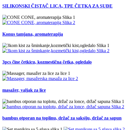
SILIKONSKI ČISTAČ LICA, TPE ČETKA ZA SUĐE
Konus tamjana, aromaterapija
3pcs čine četkicu, kozmestična četka, ogledalo
masažer, valjak za lice
bambus otporan na toplinu, držač za saksiju, držač za sapun