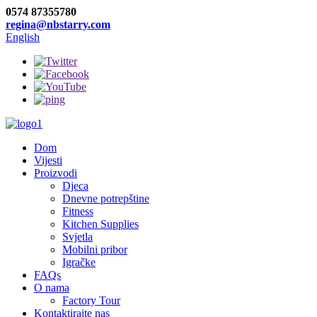
0574 87355780
regina@nbstarry.com
English
Dom
Vijesti
Proizvodi
Djeca
Dnevne potrepštine
Fitness
Kitchen Supplies
Svjetla
Mobilni pribor
Igračke
FAQs
O nama
Factory Tour
Kontaktirajte nas